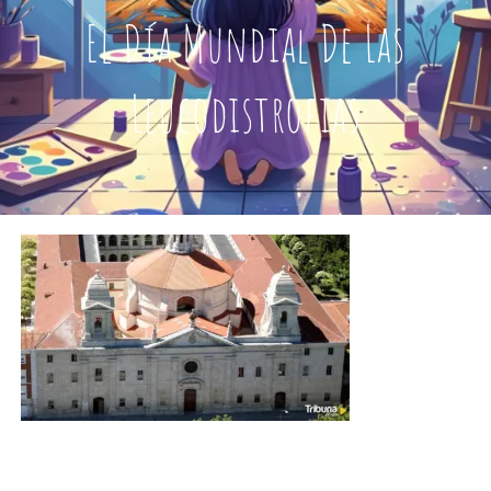
El Día Mundial De Las
TIENDA
Leucodistrofias
AUTORAS
CAPÍTULOS
GIRA