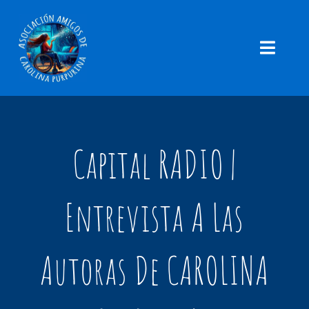
Saltar
al
contenido
Toggle
Navigatio
ILUSTRACIONES
GALERÍA
Capital RADIO |
NOTICIAS
Entrevista A Las
RINCÓN INFANTIL
LEUCODISTROFIA
Autoras De CAROLINA
CONTACTO