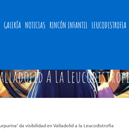
GALERÍA
NOTICIAS
RINCÓN INFANTIL
LEUCODISTROFIA
lina Purpurina’ Da Visibili
alladolid A La Leucodistrof
urpurina’ da visibilidad en Valladolid a la Leucodistrofia