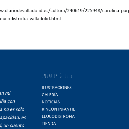
w.diariodevalladolid.es/cultura/240619/225948/carolina-pur
-leucodistrofia-valladolid.html
ENLACES ÚTILES
ILUSTRACIONES
en mi
GALERÍA
iña con
NOTICIAS
a no es sólo
RINCÓN INFANTIL
LEUCODISTROFIA
capacidad, es
TIENDA
d, un cuento